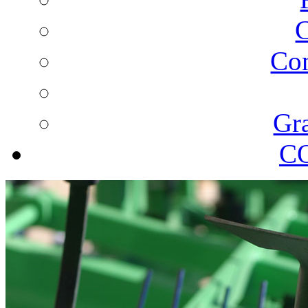
C
Con
Gra
C