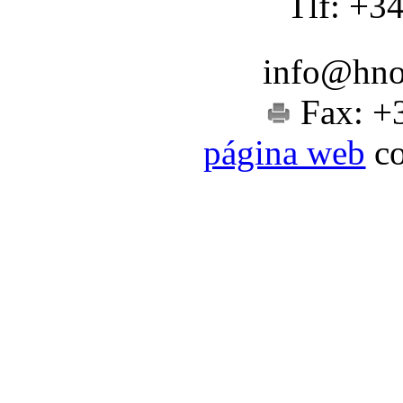
Tlf: +3
info@hnos
Fax: +
página web
co