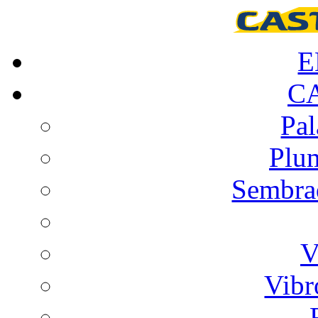
E
C
Pal
Plu
Sembrad
V
Vibr